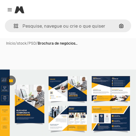
Magnific
Close menu
Pesqui
Início
/
stock
/
PSD
/
Brochura de negócios…
Premium