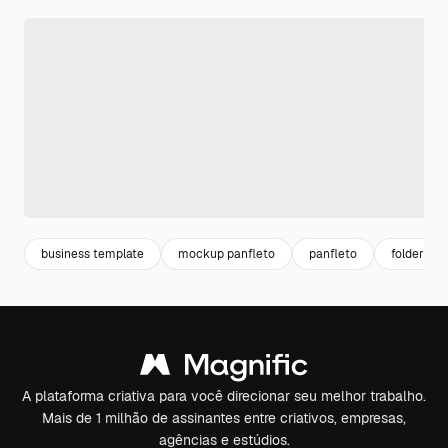
business template
mockup panfleto
panfleto
folder te
A plataforma criativa para você direcionar seu melhor trabalho.
Mais de 1 milhão de assinantes entre criativos, empresas,
agências e estúdios.