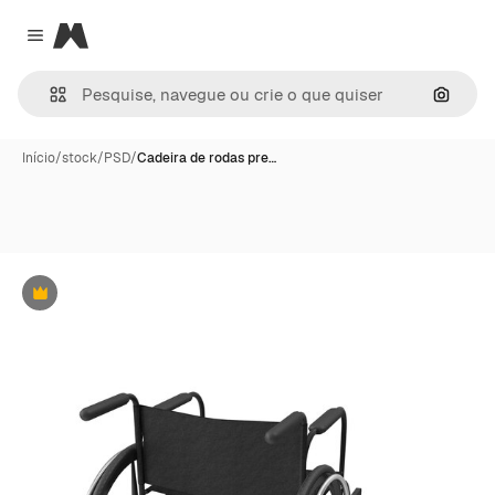
Magnific
Close menu
Pesqui
Início
/
stock
/
PSD
/
Cadeira de rodas pre…
Premium