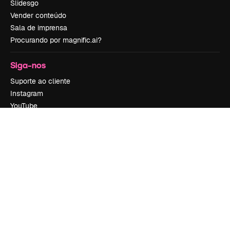
Slidesgo
Vender conteúdo
Sala de imprensa
Procurando por magnific.ai?
Siga-nos
Suporte ao cliente
Instagram
YouTube
LinkedIn
TikTok
Discord
X
Reddit
Copyright © 2010-
2026
Freepik Company S.L.U.
Todos os direitos
reservados
.