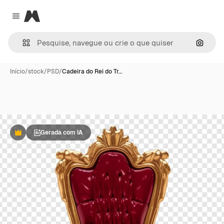
Magnific
Close menu
Pesqui
Início
/
stock
/
PSD
/
Cadeira do Rei do Tr…
Gerada com IA
Premium