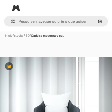
Magnific
Close menu
Pesqui
Início
/
stock
/
PSD
/
Cadeira moderna e co…
Premium