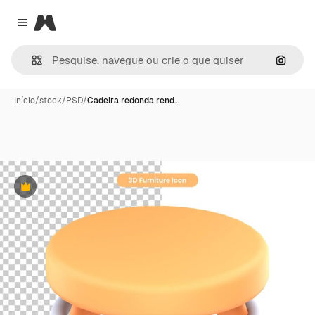
Magnific
Close menu
Pesqui
Início
/
stock
/
PSD
/
Cadeira redonda rend…
Premium