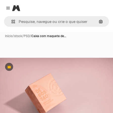
Magnific
Close menu
Pesqui
Início
/
stock
/
PSD
/
Caixa com maquete de…
Premium