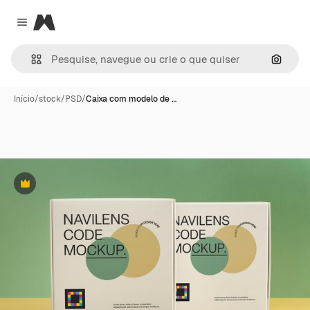
Magnific
Close menu
Pesqui
Início
/
stock
/
PSD
/
Caixa com modelo de …
Premium