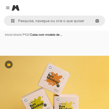
Magnific
Close menu
Pesqui
Início
/
stock
/
PSD
/
Caixa com modelo de …
Premium