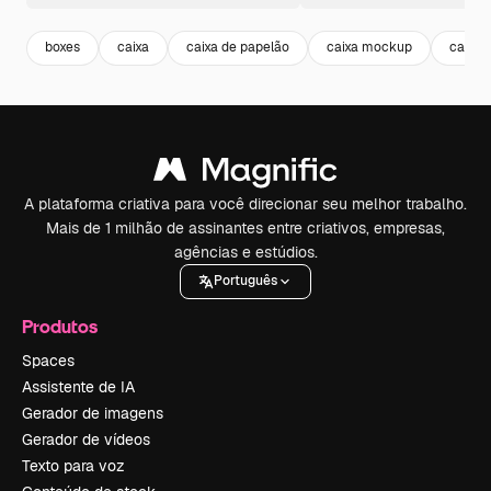
boxes
caixa
caixa de papelão
caixa mockup
caixa 
A plataforma criativa para você direcionar seu melhor trabalho.
Mais de 1 milhão de assinantes entre criativos, empresas,
agências e estúdios.
Português
Produtos
Spaces
Assistente de IA
Gerador de imagens
Gerador de vídeos
Texto para voz