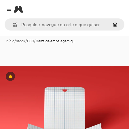
Magnific
Close menu
Pesqui
Início
/
stock
/
PSD
/
Caixa de embalagem q…
Premium