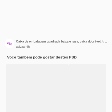
Caixa de embalagem quadrada baixa e rasa, caixa dobrável, trava de catálogo, trava de língua, entalhe de polegar, maquetes
azizzainih
Você também pode gostar destes PSD