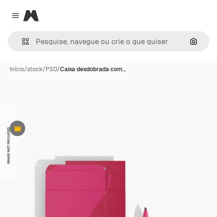
Magnific
Close menu
Pesqui
Início
/
stock
/
PSD
/
Caixa desdobrada com…
Premium