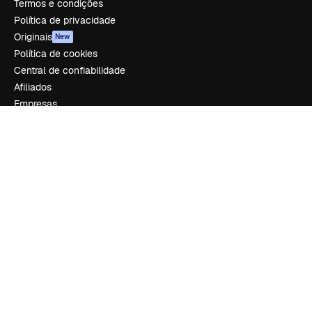
Termos e condições
Política de privacidade
Originais
New
Política de cookies
Central de confiabilidade
Afiliados
Empresas
Empresa
Preços
Sobre nós
Reviews
Emprego
Tendências de pesquisa
Blog
Eventos
Slidesgo
Vender conteúdo
Sala de imprensa