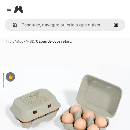
Magnific
Close menu
Pesqui
Início
/
stock
/
PSD
/
Caixas de ovos retan…
Premium