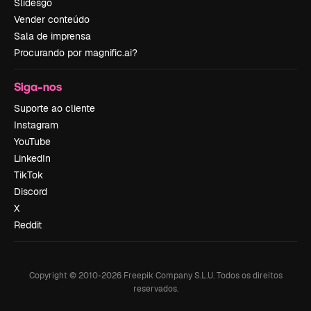
Slidesgo
Vender conteúdo
Sala de imprensa
Procurando por magnific.ai?
Siga-nos
Suporte ao cliente
Instagram
YouTube
LinkedIn
TikTok
Discord
X
Reddit
Copyright © 2010-
2026
Freepik Company S.L.U.
Todos os direitos
reservados
.