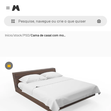
Magnific
Close menu
Pesqui
Início
/
stock
/
PSD
/
Cama de casal com mo…
Premium