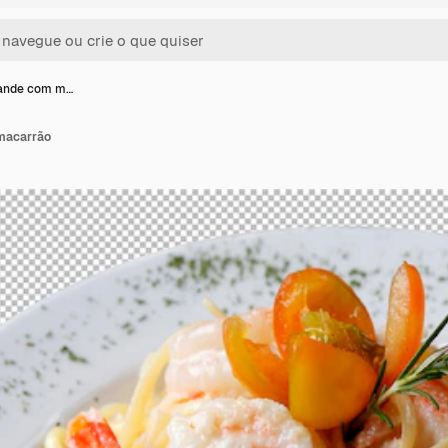
ande com m…
macarrão