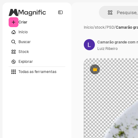
Criar
Início
/
stock
/
PSD
/
Camarão gr
Início
Buscar
Camarão grande com 
Luiz Ribeiro
Stock
Explorar
Todas as ferramentas
Premium