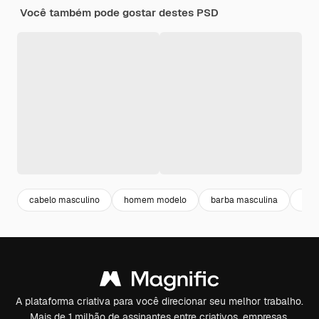
Você também pode gostar destes PSD
cabelo masculino
homem modelo
barba masculina
bar
A plataforma criativa para você direcionar seu melhor trabalho.
Mais de 1 milhão de assinantes entre criativos, empresas,