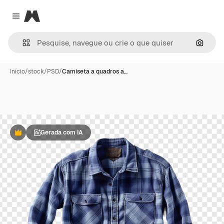
Magnific
Close menu
Pesqui
Início
/
stock
/
PSD
/
Camiseta a quadros a…
Gerada com IA
Premium