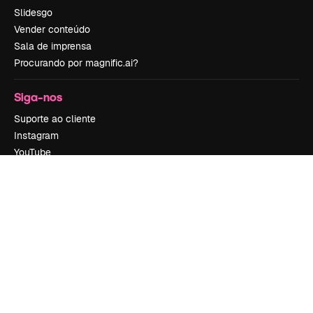
Slidesgo
Vender conteúdo
Sala de imprensa
Procurando por magnific.ai?
Siga-nos
Suporte ao cliente
Instagram
YouTube
LinkedIn
TikTok
Discord
X
Reddit
Copyright © 2010-
2026
Freepik Company S.L.U.
Todos os direitos
reservados
.