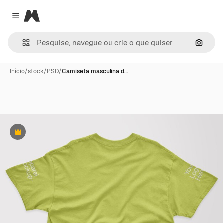
Magnific
Close menu
Pesqui
Início
/
stock
/
PSD
/
Camiseta masculina d…
Premium