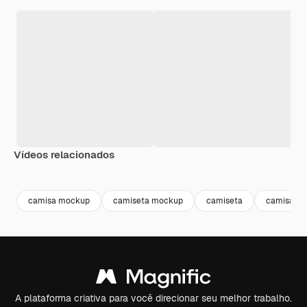
Vídeos relacionados
Premium
Premium
Gerado por IA
Premium
Premium
Gerado por 
camisa mockup
camiseta mockup
camiseta
camisa
A plataforma criativa para você direcionar seu melhor trabalho.