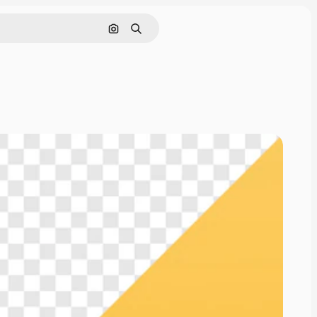
Pesquisar por imagem
Buscar