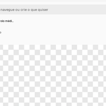
rolo médi…
o