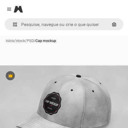
Magnific
Close menu
Pesqui
Início
/
stock
/
PSD
/
Cap mockup
Premium