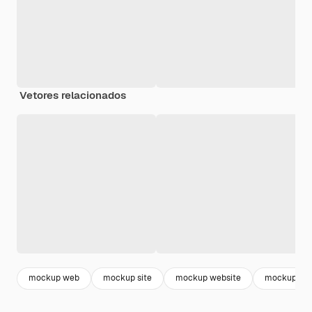
Vetores relacionados
mockup web
mockup site
mockup website
mockup