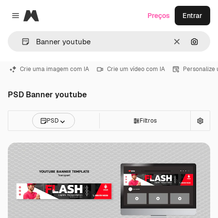
Magnific
Preços
Entrar
Close menu
Limpar
Pesqui
Crie uma imagem com IA
Crie um vídeo com IA
Personalize
PSD Banner youtube
PSD
Filtros