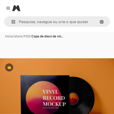
Magnific
Close menu
Pesqui
Início
/
stock
/
PSD
/
Capa de disco de vin…
Premium