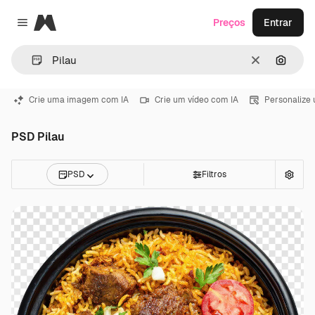
Magnific
Preços
Entrar
Close menu
Limpar
Pesqui
Crie uma imagem com IA
Crie um vídeo com IA
Personalize
PSD Pilau
PSD
Filtros