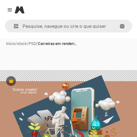
Magnific
Close menu
Pesqui
Início
/
stock
/
PSD
/
Carreiras em renderi…
Premium