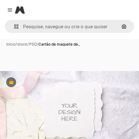
Magnific
Close menu
Pesqui
Início
/
stock
/
PSD
/
Cartão de maquete de…
Premium