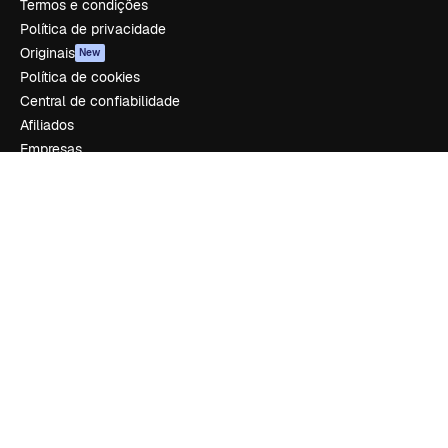
Termos e condições
Política de privacidade
Originais
New
Política de cookies
Central de confiabilidade
Afiliados
Empresas
Empresa
Preços
Sobre nós
Reviews
Emprego
Tendências de pesquisa
Blog
Eventos
Slidesgo
Vender conteúdo
Sala de imprensa