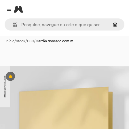
Magnific
Close menu
Pesqui
Início
/
stock
/
PSD
/
Cartão dobrado com m…
Premium