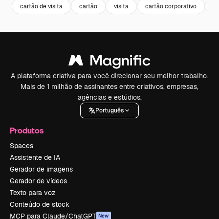
cartão de visita
cartão
visita
cartão corporativo
br
A plataforma criativa para você direcionar seu melhor trabalho.
Mais de 1 milhão de assinantes entre criativos, empresas,
agências e estúdios.
Português
Produtos
Spaces
Assistente de IA
Gerador de imagens
Gerador de vídeos
Texto para voz
Conteúdo de stock
MCP para Claude/ChatGPT
New