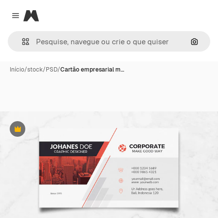
Magnific
Close menu
Pesqui
Início
/
stock
/
PSD
/
Cartão empresarial m…
Premium