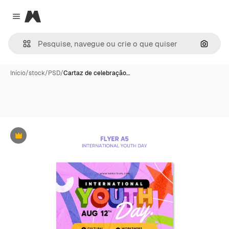
Magnific
Close menu
Pesqui
Início
/
stock
/
PSD
/
Cartaz de celebração…
Premium