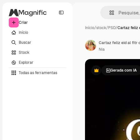
Criar
Início
/
stock
/
PSD
/
Cartaz feliz 
Início
Buscar
Cartaz feliz eid al fit
Nia
Stock
Explorar
Gerada com IA
Todas as ferramentas
Premium