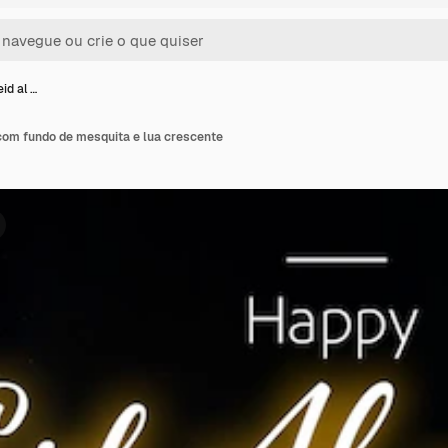
eid al …
r com fundo de mesquita e lua crescente