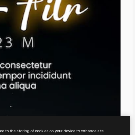
ree to the storing of cookies on your device to enhance site
nosso
gerador de imagens com IA.