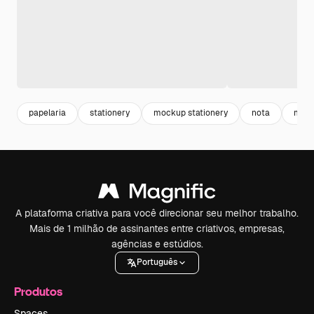
papelaria
stationery
mockup stationery
nota
mock
A plataforma criativa para você direcionar seu melhor trabalho.
Mais de 1 milhão de assinantes entre criativos, empresas,
agências e estúdios.
Português
Produtos
Spaces