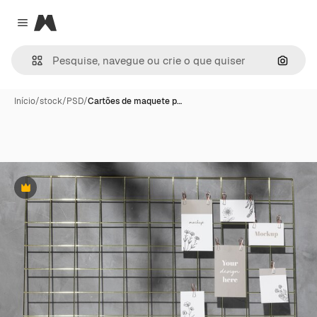
Magnific
Close menu
Pesqui
Início
/
stock
/
PSD
/
Cartões de maquete p…
Premium