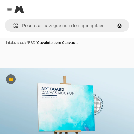
Magnific
Close menu
Pesqui
Início
/
stock
/
PSD
/
Cavalete com Canvas …
Premium