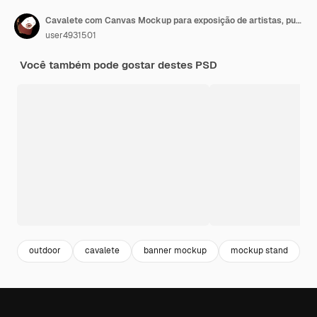
Cavalete com Canvas Mockup para exposição de artistas, publicidade e comunicação.
user4931501
Você também pode gostar destes PSD
outdoor
cavalete
banner mockup
mockup stand
b