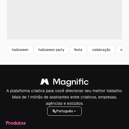
halloween
halloween party
festa
celebração
morc
A plataforma criativa para você direcionar seu melhor trabalho.
Mais de 1 milhão de assinantes entre criativos, empresas,
agências e estúdios.
Português
Produtos