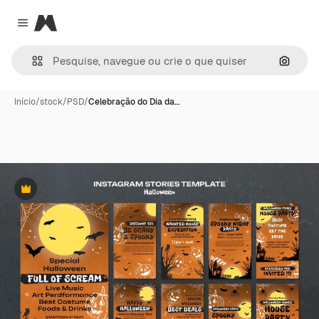
Magnific
Close menu
Pesqui
Início
/
stock
/
PSD
/
Celebração do Dia da…
Premium