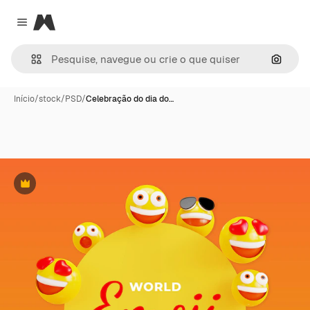
Magnific
Close menu
Pesqui
Início
/
stock
/
PSD
/
Celebração do dia do…
Premium