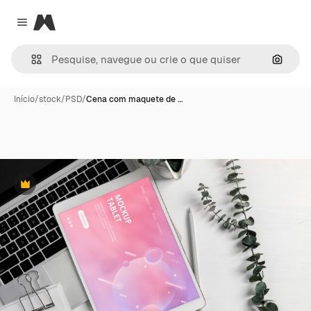
Magnific
Close menu
Pesqui
Início
/
stock
/
PSD
/
Cena com maquete de …
Premium