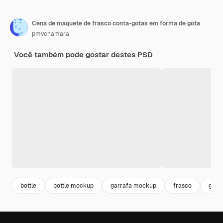
Cena de maquete de frasco conta-gotas em forma de gota
pmvchamara
Você também pode gostar destes PSD
bottle
bottle mockup
garrafa mockup
frasco
garr