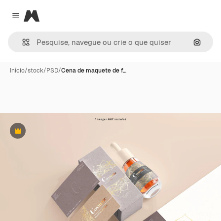
Magnific
Close menu
Pesqui
Início
/
stock
/
PSD
/
Cena de maquete de f…
Premium