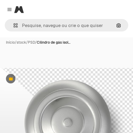
Magnific
Close menu
Pesqui
Início
/
stock
/
PSD
/
Cilindro de gás isol…
Premium