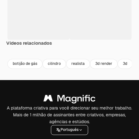
Vídeos relacionados
Premium
Premium
Premium
Premium
botijão de gás
cilindro
realista
3d render
3d
A plataforma criativa para você direcionar seu melhor trabalho.
Mais de 1 milhão de assinantes entre criativos, empresas,
agências e estúdios.
Português