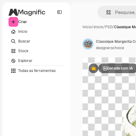
Criar
Início
/
stock
/
PSD
/
Classique Ma
Início
Buscar
Classique Margarita C
designerschoice
Stock
Explorar
Gerada com IA
Todas as ferramentas
Premium