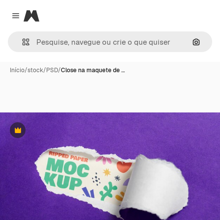
Magnific
Close menu
Pesqui
Início
/
stock
/
PSD
/
Close na maquete de …
Premium