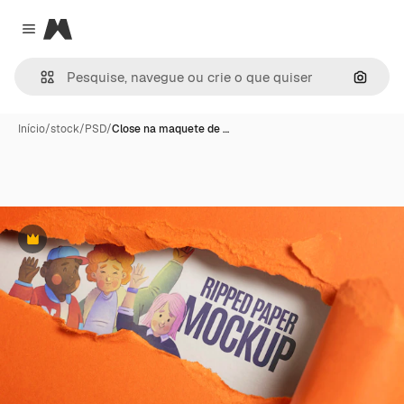
Magnific
Close menu
Pesqui
Início
/
stock
/
PSD
/
Close na maquete de …
Premium