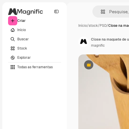
Criar
Início
/
stock
/
PSD
/
Close na ma
Início
Buscar
Close na maquete de u
magnific
Stock
Explorar
Todas as ferramentas
Premium