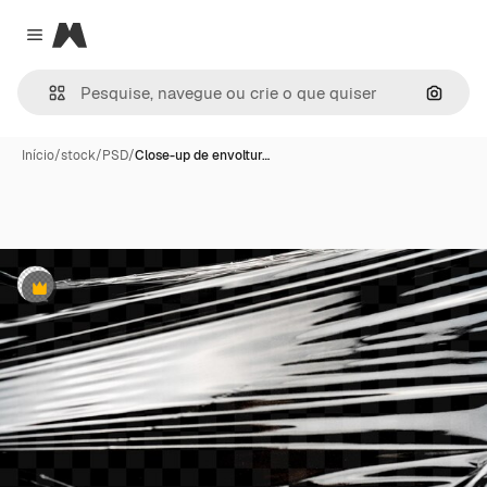
Magnific
Close menu
Pesqui
Início
/
stock
/
PSD
/
Close-up de envoltur…
Premium