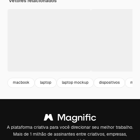
Vetores relacionados
macbook
laptop
laptop mockup
dispositivos
medi
A plataforma criativa para você direcionar seu melhor trabalho.
Mais de 1 milhão de assinantes entre criativos, empresas,