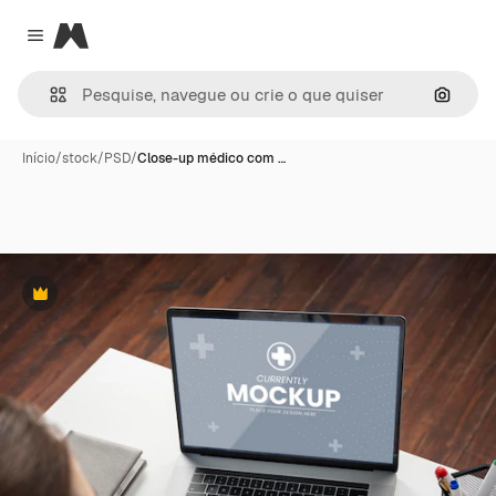
Magnific
Close menu
Pesqui
Início
/
stock
/
PSD
/
Close-up médico com …
Premium