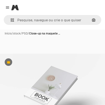
Magnific
Close menu
Pesqui
Início
/
stock
/
PSD
/
Close-up na maquete …
Premium