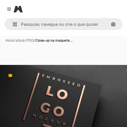
Magnific
Close menu
Pesqui
Início
/
stock
/
PSD
/
Close-up na maquete …
Premium