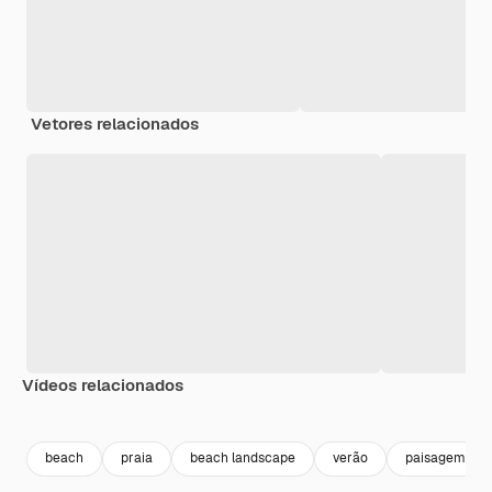
Vetores relacionados
Vídeos relacionados
Premium
Premium
Premium
Premium
beach
praia
beach landscape
verão
paisagem pra