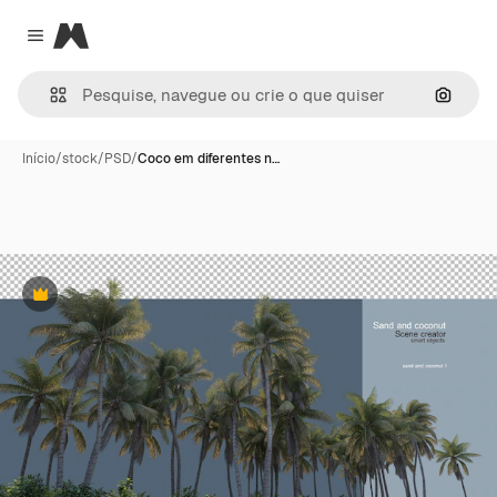
Magnific
Close menu
Pesqui
Início
/
stock
/
PSD
/
Coco em diferentes n…
Premium