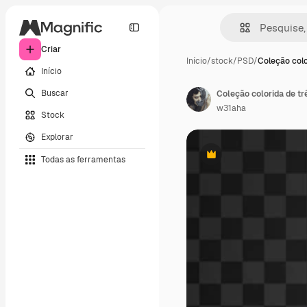
Criar
Início
/
stock
/
PSD
/
Coleção colo
Início
Buscar
Coleção colorida de t
w31aha
Stock
Explorar
Todas as ferramentas
Premium