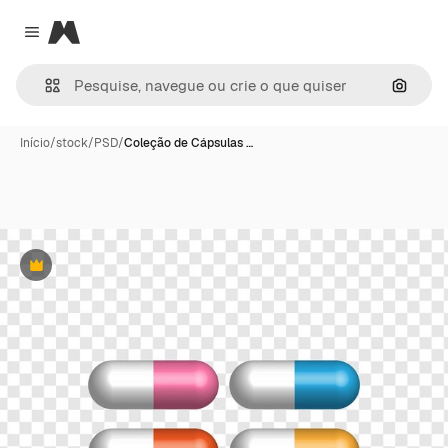
Magnific
Close menu
Pesqui
Início
/
stock
/
PSD
/
Coleção de Cápsulas …
Premium