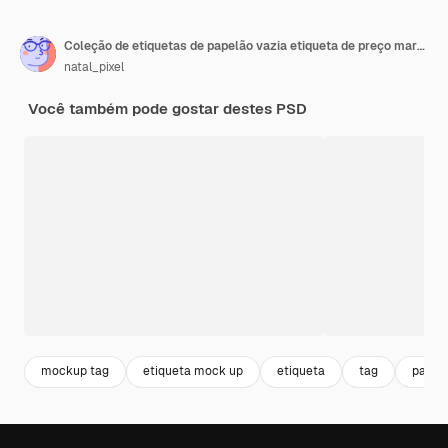
Coleção de etiquetas de papelão vazia etiqueta de preço marrom
natal_pixel
Você também pode gostar destes PSD
mockup tag
etiqueta mock up
etiqueta
tag
papel