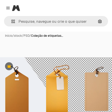
Magnific
Close menu
Pesqui
Início
/
stock
/
PSD
/
Coleção de etiquetas…
Premium