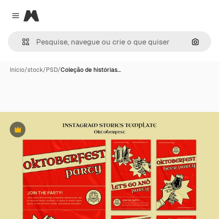
Magnific
Close menu
Pesqui
Início
/
stock
/
PSD
/
Coleção de histórias…
Premium