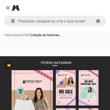
Magnific
Close menu
Pesqui
Início
/
stock
/
PSD
/
Coleção de histórias…
Premium