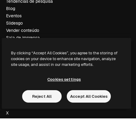
Tendências de pesquisa
Blog
Eventos
Slidesgo
Vender conteúdo
Sala de imprensa
Procurando por magnific.ai?
By clicking “Accept All Cookies”, you agree to the storing of
cookies on your device to enhance site navigation, analyze
Siga-nos
site usage, and assist in our marketing efforts.
Suporte ao cliente
Instagram
Cookies settings
YouTube
LinkedIn
Reject All
Accept All Cookies
TikTok
Discord
X
Reddit