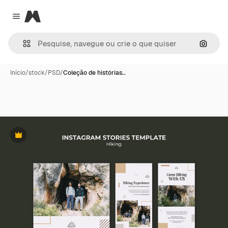
Magnific
Close menu
Pesqui
Início
/
stock
/
PSD
/
Coleção de histórias…
Premium