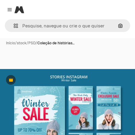
Magnific
Close menu
Pesqui
Início
/
stock
/
PSD
/
Coleção de histórias…
Premium