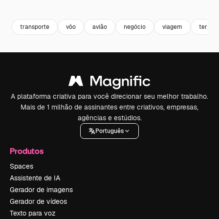
Premium
Premium
Premium
Premium
transporte
vôo
avião
negócio
viagem
terra
A plataforma criativa para você direcionar seu melhor trabalho.
Mais de 1 milhão de assinantes entre criativos, empresas,
agências e estúdios.
Português
Produtos
Spaces
Assistente de IA
Gerador de imagens
Gerador de vídeos
Texto para voz