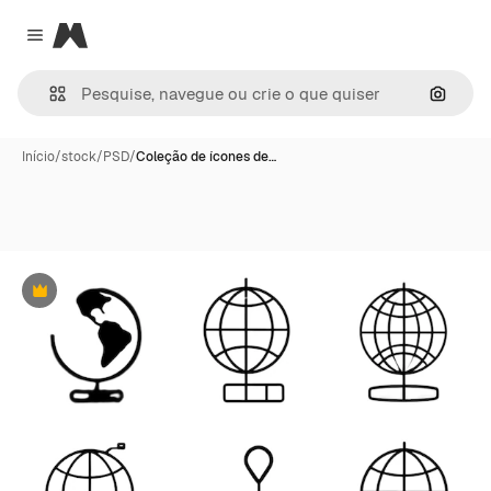
Magnific
Close menu
Pesqui
Início
/
stock
/
PSD
/
Coleção de ícones de…
Premium